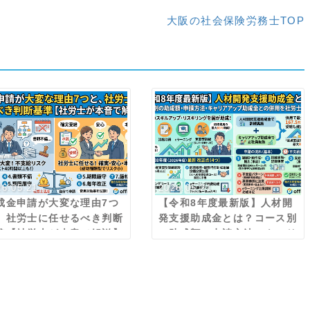
大阪の社会保険労務士TOP
26.05.21
2026.05.21
成金申請が大変な理由7つ
【令和8年度最新版】人材開
、社労士に任せるべき判断
発支援助成金とは？コース別
準【社労士が本音で解説】
の助成額・申請方法・キャリ
アアップ助成金との併用を社
労士が解説