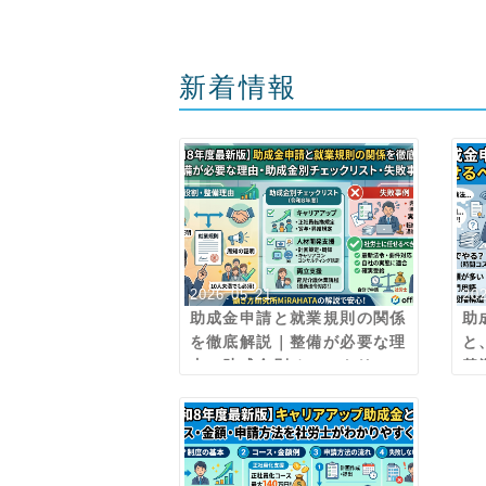
新着情報
2026.05.21
20
助成金申請と就業規則の関係
助
を徹底解説｜整備が必要な理
と
由・助成金別チェックリス
基
ト・失敗事例